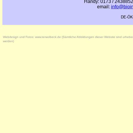
Handy: 0173 / 2438852
email:
info@bioim
DE-ÖK
Webdesign und Fotos: www.terwolbeck.de (Sämtliche Abbildungen dieser Website sind urhebe
werden)