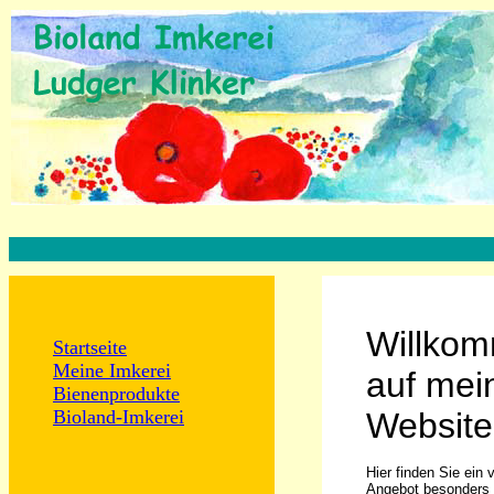
Willko
Startseite
Meine Imkerei
auf mei
Bienenprodukte
Bioland-Imkerei
Website
Hier finden Sie ein v
Angebot besonders 